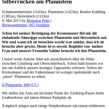
Silberrücken am Pfannstein
Schabenreitnerstein (1143m), Pfannstein (1423m), Rauher Kalbling
(1381m), Herrentisch (1333m)
9. Mai 2013
by
Monsieur Peter
|
Bergwanderung
,
OÖ Voralpen
Schon bei meiner Besteigung der Kremsmauer fiel mir die
einladende Almwippe zwischen Pfannstein und Herrentisch auf.
Wie und wann ich sie besuchen werde war unklar, dass ich sie
besuche aber gewiss. Heute ist es soweit. Begleitet von meiner
Frau und unserer Freundin Sabine besuche ich den Pfannstein.
Unsere weite Anreise führt uns aussichtsreich über die Höhe
zwischen Grünburg und Oberschlierbach. Schon bald können wir
uns am Anblick unseres heutigen Tageszieles erfreuen. Neben der
Kremsmauer und der Falkenmauer ist weniger spektakulär auch
„unser“ Pfannstein zu sehen.
Wir stellen das Auto am höchsten Punkt des Ziehberg-Passes beim
Graßnerkreuz auf einem kleinen Parkplatz ab.
Zeitgleich steigen auch einige Wandersfrauen mit einem erfahrenen