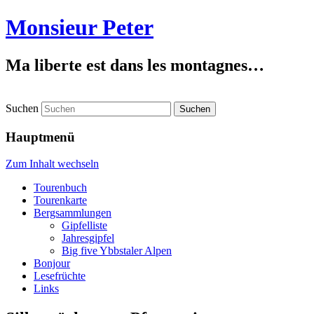
Monsieur Peter
Ma liberte est dans les montagnes…
Suchen
Hauptmenü
Zum Inhalt wechseln
Tourenbuch
Tourenkarte
Bergsammlungen
Gipfelliste
Jahresgipfel
Big five Ybbstaler Alpen
Bonjour
Lesefrüchte
Links