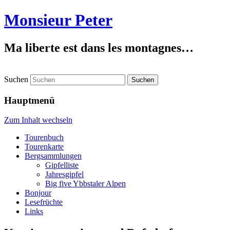
Monsieur Peter
Ma liberte est dans les montagnes…
Suchen
Hauptmenü
Zum Inhalt wechseln
Tourenbuch
Tourenkarte
Bergsammlungen
Gipfelliste
Jahresgipfel
Big five Ybbstaler Alpen
Bonjour
Lesefrüchte
Links