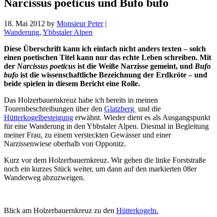
Narcissus poeticus und Bufo bufo
18. Mai 2012
by
Monsieur Peter
|
Wanderung
,
Ybbstaler Alpen
Diese Überschrift kann ich einfach nicht anders texten – solch
einen poetischen Titel kann nur das echte Leben schreiben. Mit
der
Narcissus poeticus
ist die Weiße Narzisse gemeint, und
Bufo
bufo
ist die wissenschaftliche Bezeichnung der Erdkröte – und
beide spielen in diesem Bericht eine Rolle.
Das Holzerbauernkreuz habe ich bereits in meinen
Tourenbeschreibungen über den
Glatzberg
und die
Hütterkogelbesteigung
erwähnt. Wieder dient es als Ausgangspunkt
für eine Wanderung in den Ybbstaler Alpen. Diesmal in Begleitung
meiner Frau, zu einem versteckten Gewässer und einer
Narzissenwiese oberhalb von Opponitz.
Kurz vor dem Holzerbauernkreuz. Wir gehen die linke Forststraße
noch ein kurzes Stück weiter, um dann auf den markierten 08er
Wanderweg abzuzweigen.
Blick am Holzerbauernkreuz zu den
Hütterkogeln.