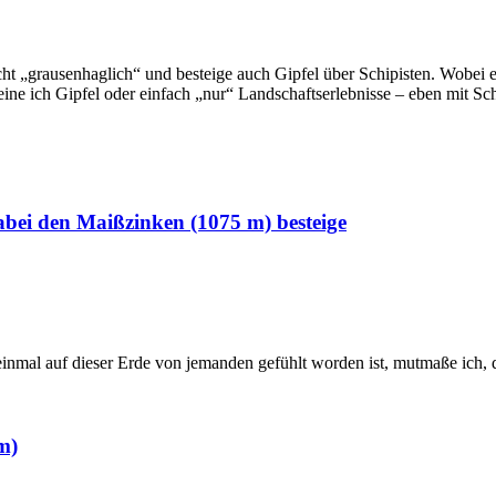
cht „grausenhaglich“ und besteige auch Gipfel über Schipisten. Wobei es
e ich Gipfel oder einfach „nur“ Landschaftserlebnisse – eben mit Sch
abei den Maißzinken (1075 m) besteige
nmal auf dieser Erde von jemanden gefühlt worden ist, mutmaße ich, d
m)