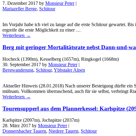
7. Dezember 2017
by
Monsieur Peter
|
Mariazeller Berge
,
Schitour
Im Vorjahr habe ich viel zu lange auf die erste Schitour gewartet. 
ergreife die erste Möglichkeit zu einer …
Weiterlesen
→
Berg mit geringer Mortalitätsrate nebst Dann-und-w
Hocheck (1390m), Kesselberg (1657m), Ringkogel (1668m)
30. September 2017
by
Monsieur Peter
|
Bergwanderung
,
Schitour
,
Ybbstaler Alpen
Aktueller Hinweis (28.01.2018) Nach unserer Besteigung dürfte ein S
mühsam. Vollkommen überraschend, auch für sie selbst, verbringt R
Weiterlesen
→
Tourensupperl aus dem Plannerkessel: Karlspitze (20
Karlspitze (2097m), Jochspitze (2037m)
28. März 2017
by
Monsieur Peter
|
Donnersbacher Tauern
,
Niedere Tauern
,
Schitour