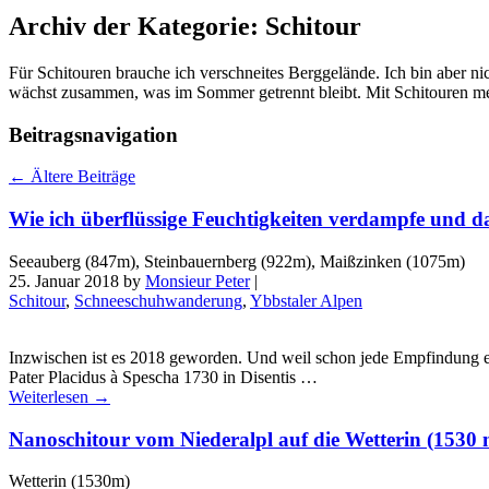
Archiv der Kategorie:
Schitour
Für Schitouren brauche ich verschneites Berggelände. Ich bin aber ni
wächst zusammen, was im Sommer getrennt bleibt. Mit Schitouren mein
Beitragsnavigation
←
Ältere Beiträge
Wie ich überflüssige Feuchtigkeiten verdampfe und d
Seeauberg (847m), Steinbauernberg (922m), Maißzinken (1075m)
25. Januar 2018
by
Monsieur Peter
|
Schitour
,
Schneeschuhwanderung
,
Ybbstaler Alpen
Inzwischen ist es 2018 geworden. Und weil schon jede Empfindung ei
Pater Placidus à Spescha 1730 in Disentis …
Weiterlesen
→
Nanoschitour vom Niederalpl auf die Wetterin (1530 
Wetterin (1530m)