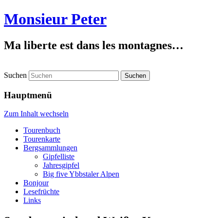
Monsieur Peter
Ma liberte est dans les montagnes…
Suchen
Hauptmenü
Zum Inhalt wechseln
Tourenbuch
Tourenkarte
Bergsammlungen
Gipfelliste
Jahresgipfel
Big five Ybbstaler Alpen
Bonjour
Lesefrüchte
Links