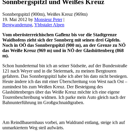
Sonnbergspitzl und Weißes Kreuz
Sonnbergspitzl (900m), Weißes Kreuz (969m)
19. Mai 2012
by
Monsieur Peter
|
Bergwanderung
,
Ybbstaler Alpen
Vom oberösterreichischen Gaflenz bis vor die Stadtgrenze
Waidhofens zieht sich der Sonnberg mit seinen drei Gipfeln.
Noch in OÖ das Sonnbergspitzl (900 m), an der Grenze zu NÖ
das Weiße Kreuz (969 m) und in NÖ der Glashüttenberg (868
m).
Schon hundertemal bin ich an seiner Südseite, auf der Bundesstraße
121 nach Weyer und in die Steiermark, zu meinen Bergtouren
gefahren. Das Sonnbergspitzl habe ich aber bis dato nicht bestiegen.
Heute ändere ich das mit einer Überschreitung von West nach Ost –
zumindest bis zum Weißen Kreuz. Der Besteigung des
Glashüttenberges über das Weiße Kreuz möchte ich eine eigene
Tourenbeschreibung widmen. Ich parke mein Auto gleich nach der
Bahnunterführung im Großgschnaidtgraben.
Am Reindlbauernhaus vorbei, am Waldrand entlang, steige ich auf
unmarkiertem Weg steil aufwärts.