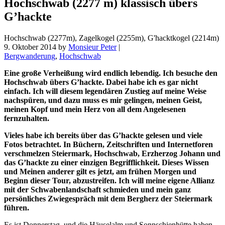
Hochschwab (2277 m) klassisch übers
G’hackte
Hochschwab (2277m), Zagelkogel (2255m), G'hacktkogel (2214m)
9. Oktober 2014
by
Monsieur Peter
|
Bergwanderung
,
Hochschwab
Eine große Verheißung wird endlich lebendig. Ich besuche den
Hochschwab übers G’hackte. Dabei habe ich es gar nicht
einfach. Ich will diesem legendären Zustieg auf meine Weise
nachspüren, und dazu muss es mir gelingen, meinen Geist,
meinen Kopf und mein Herz von all dem Angelesenen
fernzuhalten.
Vieles habe ich bereits über das G’hackte gelesen und viele
Fotos betrachtet. In Büchern, Zeitschriften und Internetforen
verschmelzen Steiermark, Hochschwab, Erzherzog Johann und
das G’hackte zu einer einzigen Begrifflichkeit. Dieses Wissen
und Meinen anderer gilt es jetzt, am frühen Morgen und
Beginn dieser Tour, abzustreifen. Ich will meine eigene Allianz
mit der Schwabenlandschaft schmieden und mein ganz
persönliches Zwiegespräch mit dem Bergherz der Steiermark
führen.
Es ist Donnerstag, und die Häuselalm und Sonnschienhütte haben