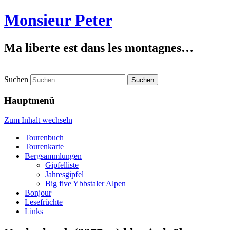
Monsieur Peter
Ma liberte est dans les montagnes…
Suchen
Hauptmenü
Zum Inhalt wechseln
Tourenbuch
Tourenkarte
Bergsammlungen
Gipfelliste
Jahresgipfel
Big five Ybbstaler Alpen
Bonjour
Lesefrüchte
Links